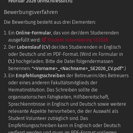
Februar 2026 (einschliesslich)
.
Bewerbungsverfahren
Die Bewerbung besteht aus drei Elementen:
Ein
Online-Formular
, das von der/dem Studierenden
ausgefüllt wird:
Student Volunteering SE2026
Der
Lebenslauf (CV)
der/des Studierenden in Englisch
oder Deutsch und im PDF-Format. (Wird im Formular in
(1.)
hochgeladen. Bitte die Datei folgendermassen
benennen:
"<Vorname>_<Nachname>_SE2026_CV.pdf"
.)
Ein
Empfehlungsschreiben
der Betreuerin/des Betreuers
oder eines anderen Fakultätsmitglieds der
Heimatinstitution. Das Schreiben sollte die
organisatorischen Fähigkeiten, Hilfsbereitschaft,
Sprachkenntnisse in Englisch und Deutsch sowie weitere
relevante Aspekte hervorheben, die der Auswahl als
Student Volunteer zuträglich sind. Das
Empfehlungsschreiben kann in Englisch oder Deutsch
verfasst werden und muss im PDF-Format vorliegen.