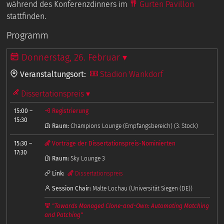
während des Konferenzdinners im
Gurten Pavillon
stattfinden.
Programm
Donnerstag, 26. Februar ▾
Veranstaltungsort:
Stadion Wankdorf
Dissertationspreis ▾
15:00
–
Registrierung
15:30
Raum:
Champions Lounge (Empfangsbereich) (3. Stock)
15:30
–
Vorträge der Dissertationspreis-Nominierten
17:30
Raum:
Sky Lounge 3
Link:
Dissertationspreis
Session Chair:
Malte Lochau (Universität Siegen (DE))
"Towards Managed Clone-and-Own: Automating Matching
and Patching"